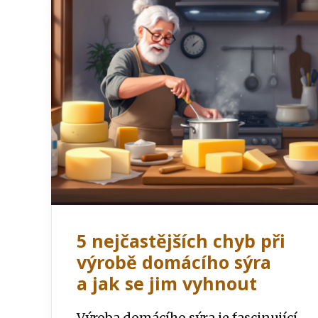
5 nejčastějších chyb při
výrobě domácího sýra
a jak se jim vyhnout
Výroba domácího sýra je fascinující