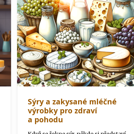
Sýry a zakysané mléčné
výrobky pro zdraví
a pohodu
Když se řekne sýr, někdo si představí