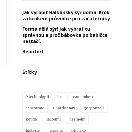
Jak vyrobit Balkánský sýr doma: Krok
za krokem průvodce pro začátečníky
Forma dělá sýr! Jak vybrat tu
správnou a proč bábovka po babičce
nestačí.
Beaufort
Štítky
9 technologií
brie
camembert
canestrato
Chardonnay
gorgonzola
gouda
halloumi
hermelín
historie
hygiena
jak na to