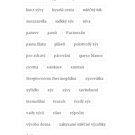
kurz sýry
kyselá cesta
mléčný tuk
mozzarella
měkký sýr
niva
paneer
panír
Parmezán
pasta filata
plíseň
polotvrdý sýr
pro zdraví
párování
queso blanco
ricotta
sanitace
smetan
Streptococcus thermophilus
syrovátka
syřidlo
sýr
sýry
tavitelnost
termofilní
tvaroh
tvrdý sýr
vady sýrů
víno
výpočet
výroba doma
zakysané mléčné výrobky