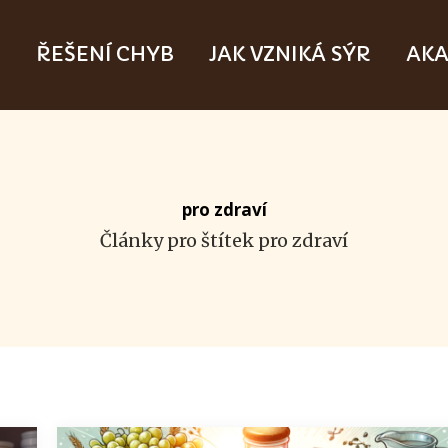
M
ŘEŠENÍ CHYB
JAK VZNIKÁ SÝR
AKA
pro zdraví
Články pro štítek pro zdraví