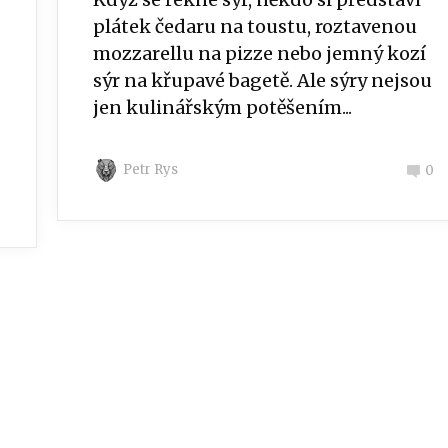
plátek čedaru na toustu, roztavenou
mozzarellu na pizze nebo jemný kozí
sýr na křupavé bagetě. Ale sýry nejsou
jen kulinářským potěšením...
Petr Rys
0
0